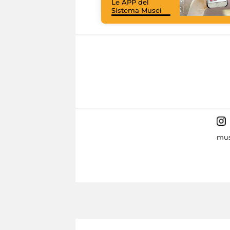
Le APP del
Sistema Musei
mus