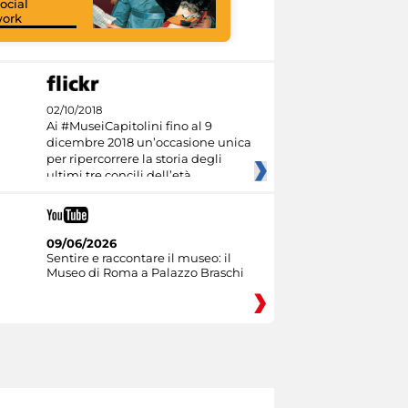
ocial
work
I like MiC
02/10/2018
Ai #MuseiCapitolini fino al 9
dicembre 2018 un’occasione unica
per ripercorrere la storia degli
ultimi tre concili dell’età
09/06/2026
Sentire e raccontare il museo: il
Museo di Roma a Palazzo Braschi