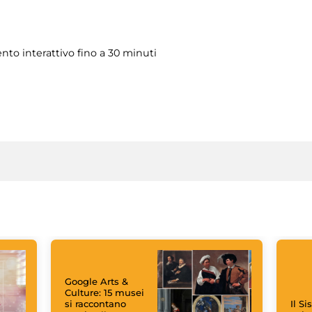
to interattivo fino a 30 minuti
Google Arts &
Culture: 15 musei
si raccontano
Il S