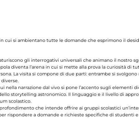
e – in cui si ambientano tutte le domande che esprimono il des
aturiscono gli interrogativi universali che animano il nostro sgu
la diventa l’arena in cui si mette alla prova la curiosità di tutt
ersona. La visita si compone di due parti: entrambe si svolgon
diverse.
i nella narrazione dal vivo si pone l’accento sugli elementi di
ello storytelling astronomico. Il linguaggio e il livello di app
lum scolastico.
profondimento che intende offrire ai gruppi scolastici un’inter
er rispondere a domande e richieste specifiche di studenti e i