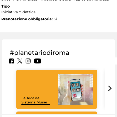
Tipo
Iniziativa didattica
Prenotazione obbligatoria:
Sì
#planetariodiroma
Goo
Cult
mus
rac
Le APP del
graz
Sistema Musei
tec