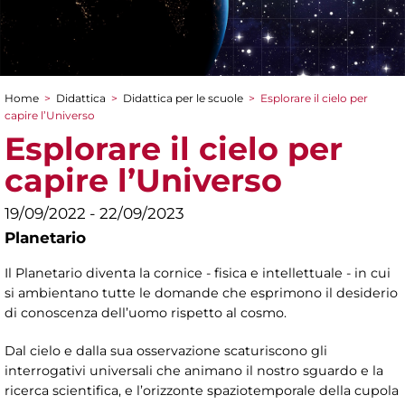
Home
>
Didattica
>
Didattica per le scuole
>
Esplorare il cielo per
Tu sei qui
capire l’Universo
Esplorare il cielo per
capire l’Universo
19/09/2022 - 22/09/2023
Planetario
Il Planetario diventa la cornice - fisica e intellettuale - in cui
si ambientano tutte le domande che esprimono il desiderio
di conoscenza dell’uomo rispetto al cosmo.
Dal cielo e dalla sua osservazione scaturiscono gli
interrogativi universali che animano il nostro sguardo e la
ricerca scientifica, e l’orizzonte spaziotemporale della cupola