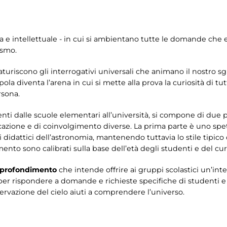
sica e intellettuale - in cui si ambientano tutte le domande che
osmo.
aturiscono gli interrogativi universali che animano il nostro sgu
la diventa l’arena in cui si mette alla prova la curiosità di tutt
rsona.
denti dalle scuole elementari all’università, si compone di due 
zione e di coinvolgimento diverse. La prima parte è uno spett
 didattici dell’astronomia, mantenendo tuttavia lo stile tipico 
mento sono calibrati sulla base dell’età degli studenti e del cu
profondimento
che intende offrire ai gruppi scolastici un’inte
er rispondere a domande e richieste specifiche di studenti e i
ervazione del cielo aiuti a comprendere l’universo.