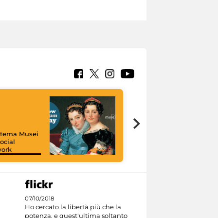
istema Musei
ocial
work
I like MiC
07/10/2018
Ho cercato la libertà più che la
potenza, e quest'ultima soltanto