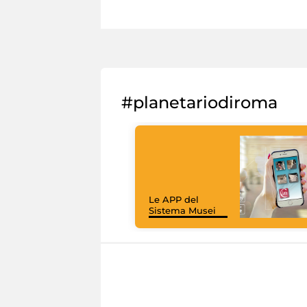
#planetariodiroma
Le APP del
Sistema Musei