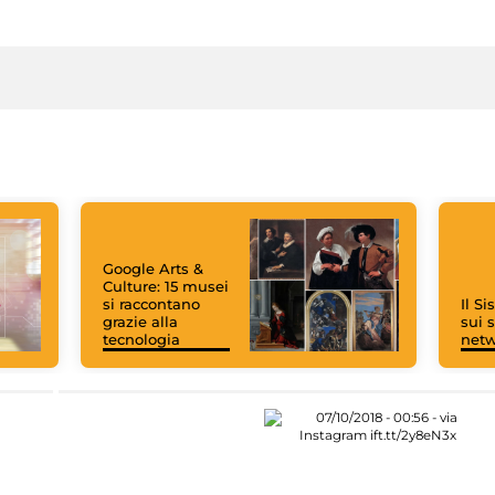
Google Arts &
Culture: 15 musei
si raccontano
Il S
grazie alla
sui s
tecnologia
net