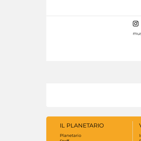
mus
IL PLANETARIO
Planetario
Staff
B