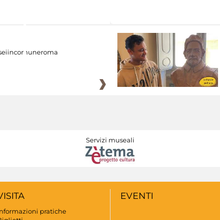
eiincomuneroma
Servizi museali
VISITA
EVENTI
Informazioni pratiche
iglietti