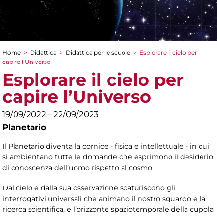
Home
>
Didattica
>
Didattica per le scuole
>
Esplorare il cielo per
Tu sei qui
capire l’Universo
Esplorare il cielo per
capire l’Universo
19/09/2022 - 22/09/2023
Planetario
Il Planetario diventa la cornice - fisica e intellettuale - in cui
si ambientano tutte le domande che esprimono il desiderio
di conoscenza dell’uomo rispetto al cosmo.
Dal cielo e dalla sua osservazione scaturiscono gli
interrogativi universali che animano il nostro sguardo e la
ricerca scientifica, e l’orizzonte spaziotemporale della cupola