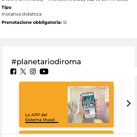
Tipo
Iniziativa didattica
Prenotazione obbligatoria:
Sì
#planetariodiroma
Goo
Cult
mus
rac
Le APP del
graz
Sistema Musei
tec