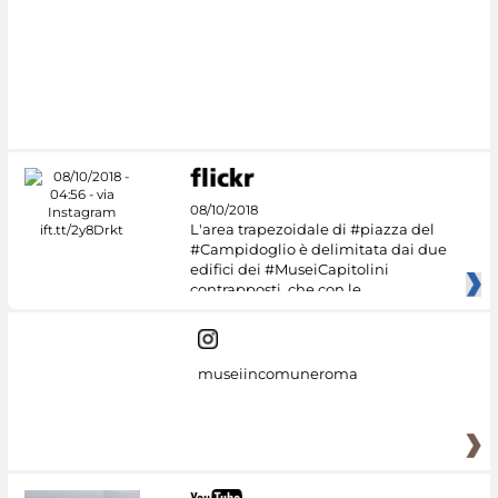
#DiscoverMiC
08/10/2018
L'area trapezoidale di #piazza del
#Campidoglio è delimitata dai due
edifici dei #MuseiCapitolini
contrapposti, che con le
museiincomuneroma