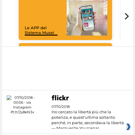
Goo
Cult
mus
rac
Le APP del
graz
Sistema Musei
tec
#DiscoverMiC
07/10/2018
Ho cercato la libertà più che la
potenza, e quest'ultima soltanto
perché, in parte, secondava la libertà.
— Marguerite Yourcenar