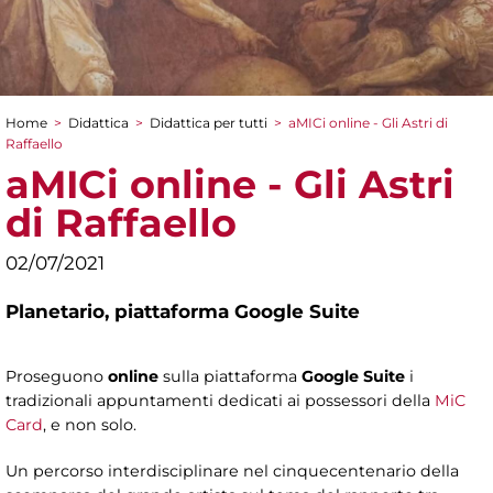
Home
>
Didattica
>
Didattica per tutti
>
aMICi online - Gli Astri di
Tu sei qui
Raffaello
aMICi online - Gli Astri
di Raffaello
02/07/2021
Planetario,
piattaforma Google Suite
Proseguono
online
sulla piattaforma
Google Suite
i
tradizionali appuntamenti dedicati ai possessori della
MiC
Card
, e non solo.
Un percorso interdisciplinare nel cinquecentenario della