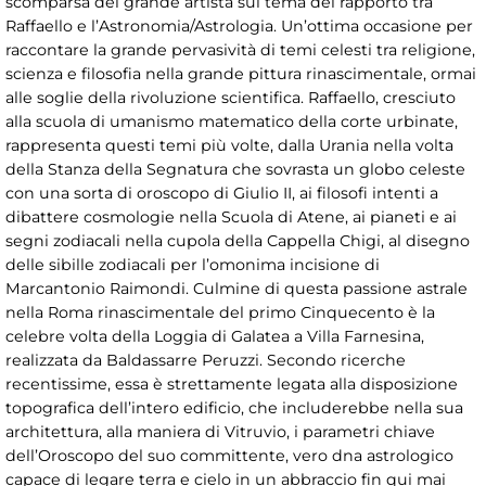
scomparsa del grande artista sul tema del rapporto tra
Raffaello e l’Astronomia/Astrologia. Un’ottima occasione per
raccontare la grande pervasività di temi celesti tra religione,
scienza e filosofia nella grande pittura rinascimentale, ormai
alle soglie della rivoluzione scientifica. Raffaello, cresciuto
alla scuola di umanismo matematico della corte urbinate,
rappresenta questi temi più volte, dalla Urania nella volta
della Stanza della Segnatura che sovrasta un globo celeste
con una sorta di oroscopo di Giulio II, ai filosofi intenti a
dibattere cosmologie nella Scuola di Atene, ai pianeti e ai
segni zodiacali nella cupola della Cappella Chigi, al disegno
delle sibille zodiacali per l’omonima incisione di
Marcantonio Raimondi. Culmine di questa passione astrale
nella Roma rinascimentale del primo Cinquecento è la
celebre volta della Loggia di Galatea a Villa Farnesina,
realizzata da Baldassarre Peruzzi. Secondo ricerche
recentissime, essa è strettamente legata alla disposizione
topografica dell’intero edificio, che includerebbe nella sua
architettura, alla maniera di Vitruvio, i parametri chiave
dell’Oroscopo del suo committente, vero dna astrologico
capace di legare terra e cielo in un abbraccio fin qui mai