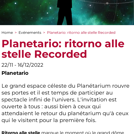
Home
>
Evénements
>
Planetario: ritorno alle stelle Recorded
You are here
Planetario: ritorno alle
stelle Recorded
22/11 - 16/12/2022
Planetario
Le grand espace céleste du Planétarium rouvre
ses portes et il est temps de participer au
spectacle infini de l'univers. L'invitation est
ouverte à tous : aussi bien à ceux qui
attendaient le retour du planétarium qu'à ceux
qui le visitent pour la première fois.
Ritorno alle stelle
marque le moment où le grand dôme