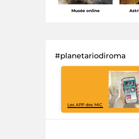
Musée online
Astr
#planetariodiroma
Les APP des MiC