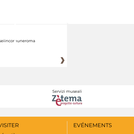
eiincomuneroma
Servizi museali
VISITER
EVÉNEMENTS