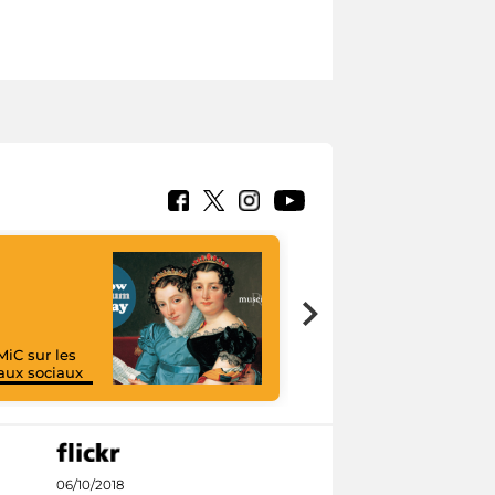
MiC sur les
aux sociaux
I like MiC
06/10/2018