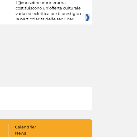
I @museiincomuneroma
costituiscono un’offerta culturale
varia ed eclettica per il prestigio e
la particolarità delle sedi, per
Calendrier
News