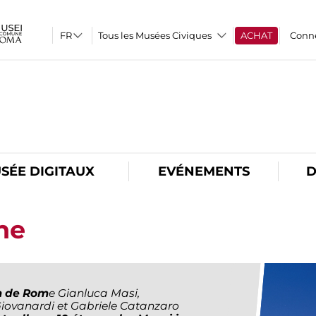
Tous les Musées Civiques
ACHAT
Conn
O
SÉE DIGITAUX
EVÉNEMENTS
D
ne
m de Rom
e Gianluca Masi,
iovanardi et Gabriele Catanzaro