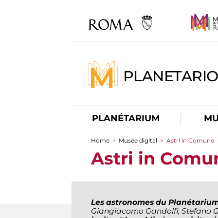
PLANETARI
PLANÉTARIUM
MU
Home
>
Musée digital
>
Astri in Comune
You are here
Astri in Comu
Les astronomes du Planétariu
Giangiacomo Gandolfi, Stefano G