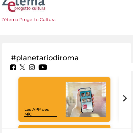
Zètema Progetto Cultura
#planetariodiroma
Les APP des
Goo
MiC
Cul