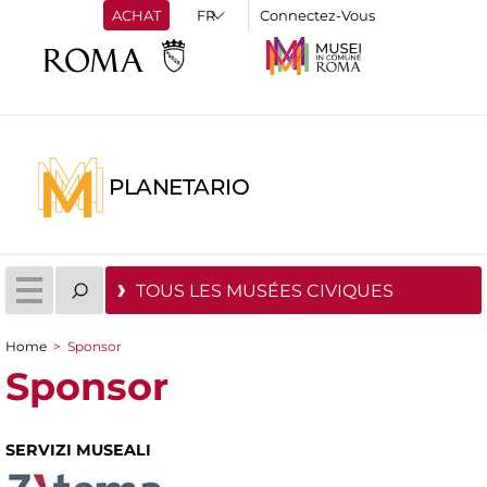
ACHAT
Connectez-Vous
PLANETARIO
TOUS LES MUSÉES CIVIQUES
Home
>
Sponsor
You are here
Sponsor
SERVIZI MUSEALI