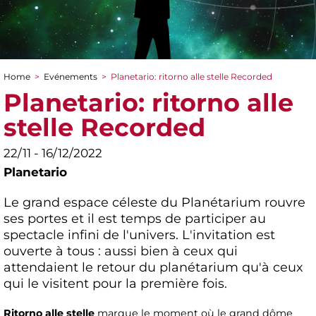
Home
>
Evénements
>
Planetario: ritorno alle stelle Recorded
You are here
Planetario: ritorno alle
stelle Recorded
22/11 - 16/12/2022
Planetario
Le grand espace céleste du Planétarium rouvre
ses portes et il est temps de participer au
spectacle infini de l'univers. L'invitation est
ouverte à tous : aussi bien à ceux qui
attendaient le retour du planétarium qu'à ceux
qui le visitent pour la première fois.
Ritorno alle stelle
marque le moment où le grand dôme