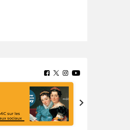
MiC sur les
aux sociaux
I like MiC