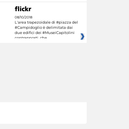
08/10/2018
L'area trapezoidale di #piazza del
#Campidoglio è delimitata dai
due edifici dei #MuseiCapitolini
contrapposti, che