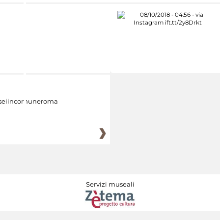
eiincomuneroma
Servizi museali