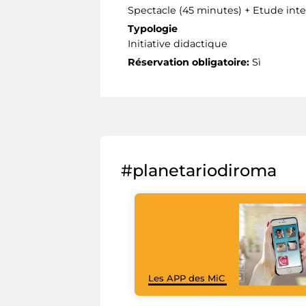
Spectacle (45 minutes) + Etude inte
Typologie
Initiative didactique
Réservation obligatoire:
Sì
#planetariodiroma
Les APP des MiC