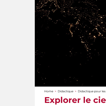
Home
>
Didactique
>
Didactique pour les
You are here
Explorer le ci