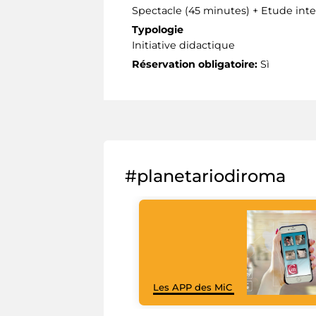
Spectacle (45 minutes) + Etude inte
Typologie
Initiative didactique
Réservation obligatoire:
Sì
#planetariodiroma
Les APP des MiC