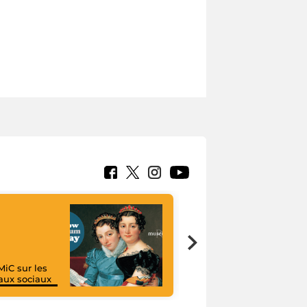
MiC sur les
aux sociaux
I like MiC