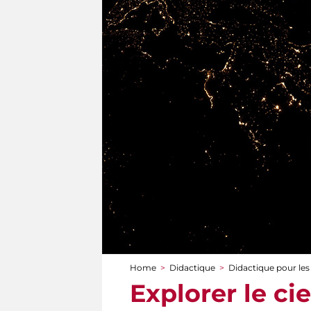
Home
>
Didactique
>
Didactique pour les
You are here
Explorer le ci