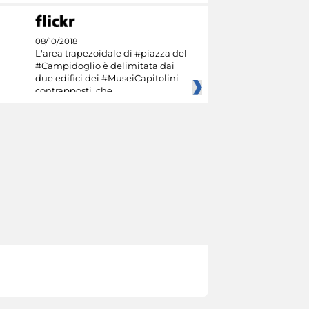
08/10/2018
L'area trapezoidale di #piazza del
#Campidoglio è delimitata dai
due edifici dei #MuseiCapitolini
contrapposti, che