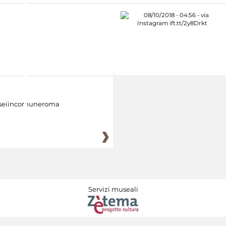
eiincomuneroma
Servizi museali