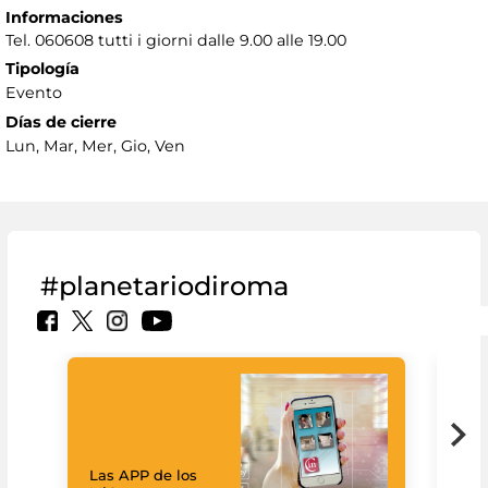
Informaciones
Tel. 060608 tutti i giorni dalle 9.00 alle 19.00
Tipología
Evento
Días de cierre
Lun, Mar, Mer, Gio, Ven
#planetariodiroma
Las APP de los
Goo