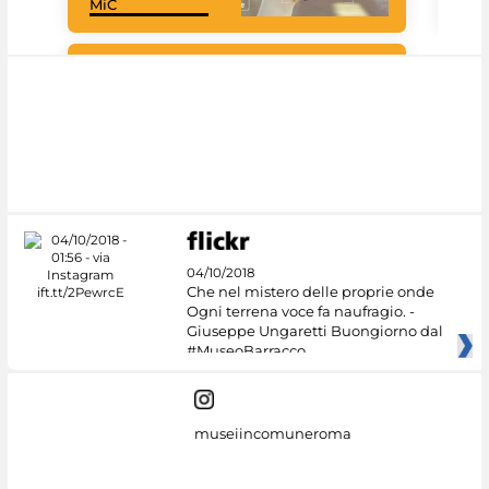
MiC
Cul
#DiscoverMiC
04/10/2018
Che nel mistero delle proprie onde
Ogni terrena voce fa naufragio. -
Giuseppe Ungaretti Buongiorno dal
#MuseoBarracco
museiincomuneroma