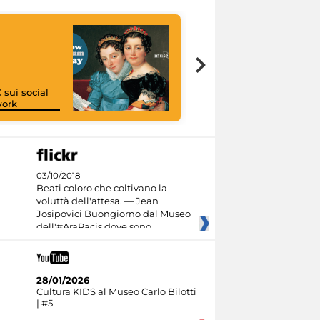
 sui social
work
I like MiC
03/10/2018
Beati coloro che coltivano la
voluttà dell'attesa. — Jean
Josipovici Buongiorno dal Museo
dell'#AraPacis dove sono
28/01/2026
Cultura KIDS al Museo Carlo Bilotti
| #5