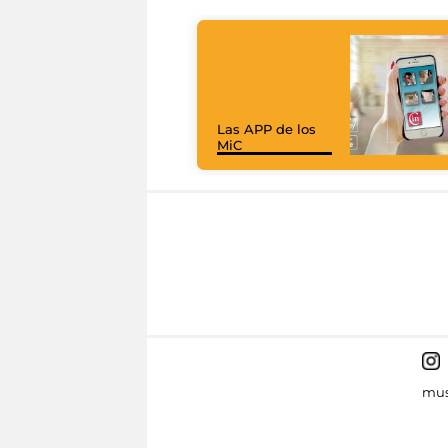
Las APP de los
MiC
mus