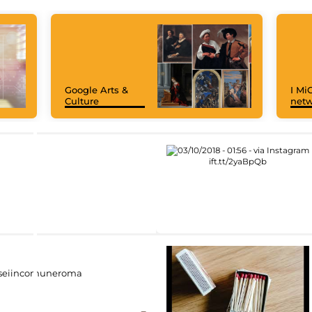
Google Arts &
I MiC
Culture
net
eiincomuneroma