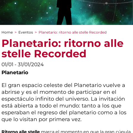
Home
>
Eventos
>
Planetario: ritorno alle stelle Recorded
You are here
Planetario: ritorno alle
stelle Recorded
01/01 - 31/01/2024
Planetario
El gran espacio celeste del Planetario vuelve a
abrirse y es el momento de participar en el
espectáculo infinito del universo. La invitación
está abierta a todo el mundo: tanto a los que
esperaban el regreso del planetario como a los
que lo visitan por primera vez.
Ritorno alle stelle
marca el momento en que la gran cúpula