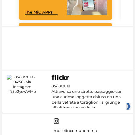
Goo
The MiC APPs
Cul
#DiscoverMiC
05/10/2018
Attraverso uno stretto passaggio con
una curiosa loggetta chiusa da una
bella vetrata a tortiglioni, si giunge
all'ultima stanza della
museiincomuneroma