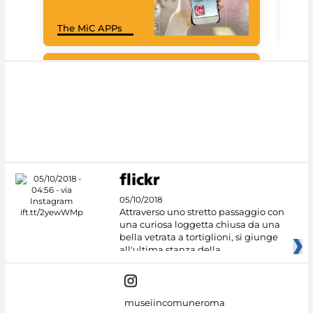
Goo
The MiC APPs
Cul
#DiscoverMiC
05/10/2018
Attraverso uno stretto passaggio con
una curiosa loggetta chiusa da una
bella vetrata a tortiglioni, si giunge
all'ultima stanza della
museiincomuneroma