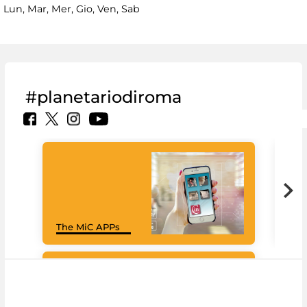
Lun, Mar, Mer, Gio, Ven, Sab
#planetariodiroma
Goo
The MiC APPs
Cul