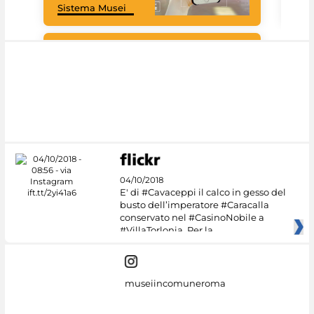
Sistema Musei
tec
#DiscoverMiC
04/10/2018
E' di #Cavaceppi il calco in gesso del
busto dell’imperatore #Caracalla
conservato nel #CasinoNobile a
#VillaTorlonia. Per la
museiincomuneroma