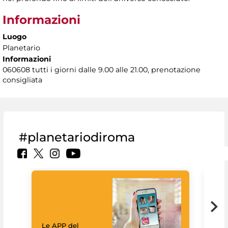
Informazioni
Luogo
Planetario
Informazioni
060608 tutti i giorni dalle 9.00 alle 21.00, prenotazione
consigliata
#planetariodiroma
Goo
Cult
mus
rac
Le APP del
graz