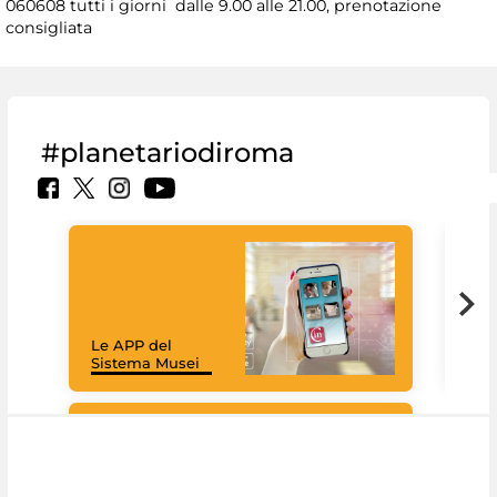
060608 tutti i giorni dalle 9.00 alle 21.00, prenotazione
consigliata
#planetariodiroma
Goo
Cult
mus
rac
Le APP del
graz
Sistema Musei
tec