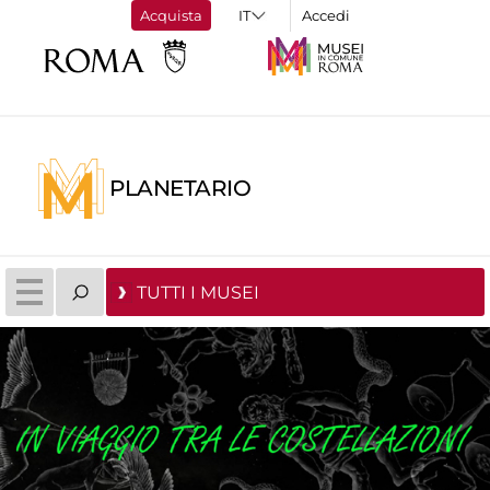
Acquista
Accedi
PLANETARIO
TUTTI I MUSEI