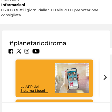
Informazioni
060608 tutti i giorni dalle 9.00 alle 21.00, prenotazione
consigliata
#planetariodiroma
Goo
Cult
mus
rac
Le APP del
graz
Sistema Musei
tec