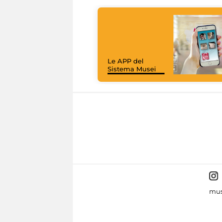
Le APP del
Sistema Musei
mus