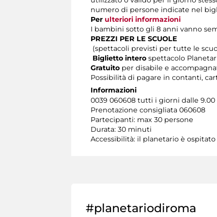
utilizzato o valido per il giorno stes
numero di persone indicate nel bigl
Per
ulteriori informazioni
I bambini sotto gli 8 anni vanno s
PREZZI PER LE SCUOLE
(spettacoli previsti per tutte le sc
Biglietto intero
spettacolo Planetar
Gratuito
per disabile e accompagnat
Possibilità di pagare in contanti, ca
Informazioni
0039 060608 tutti i giorni dalle 9.00 
Prenotazione consigliata 060608
Partecipanti: max 30 persone
Durata: 30 minuti
Accessibilità: il planetario è ospitat
#planetariodiroma