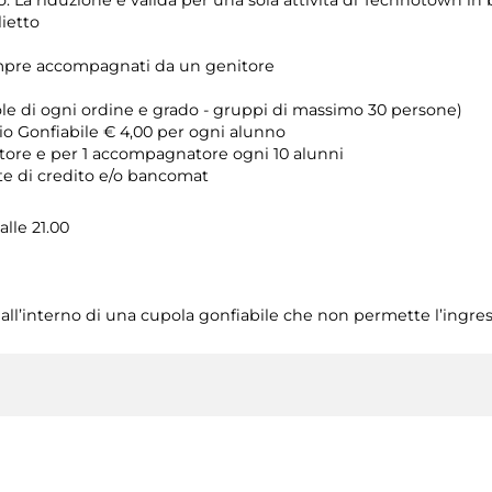
so. La riduzione è valida per una sola attività di Technotown in b
ietto
empre accompagnati da un genitore
uole di ogni ordine e grado - gruppi di massimo 30 persone)
io Gonfiabile € 4,00 per ogni alunno
ore e per 1 accompagnatore ogni 10 alunni
rte di credito e/o bancomat
alle 21.00
o all’interno di una cupola gonfiabile che non permette l’ingress