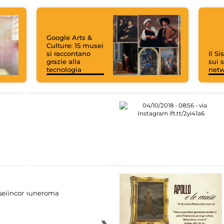
Google Arts &
Culture: 15 musei
si raccontano
Il S
grazie alla
sui s
tecnologia
net
eiincomuneroma