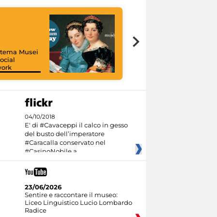
istema Musei
ocial
work
I like MiC
04/10/2018
E' di #Cavaceppi il calco in gesso
del busto dell’imperatore
#Caracalla conservato nel
#CasinoNobile a
23/06/2026
Sentire e raccontare il museo:
Liceo Linguistico Lucio Lombardo
Radice