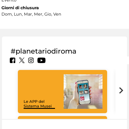
Evento
Giorni di chiusura
Dom, Lun, Mar, Mer, Gio, Ven
#planetariodiroma
Goo
Cult
mus
rac
Le APP del
graz
Sistema Musei
tec