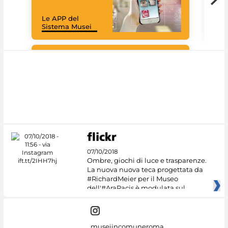
mus
rac
Le APP del
graz
Sistema Musei
tec
#DiscoverMiC
07/10/2018
Ombre, giochi di luce e trasparenze.
La nuova nuova teca progettata da
#RichardMeier per il Museo
dell'#AraPacis è modulata sul
museiincomuneroma