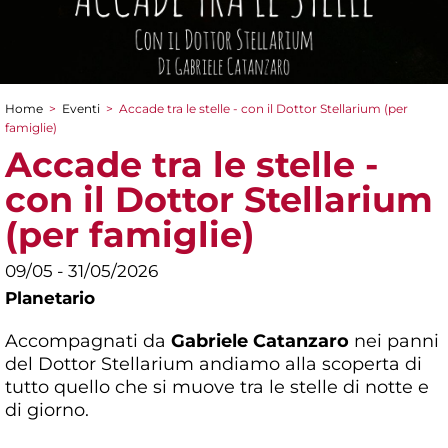
Home
>
Eventi
>
Accade tra le stelle - con il Dottor Stellarium (per
Tu sei qui
famiglie)
Accade tra le stelle -
con il Dottor Stellarium
(per famiglie)
09/05 - 31/05/2026
Planetario
Accompagnati da
Gabriele Catanzaro
nei panni
del Dottor Stellarium andiamo alla scoperta di
tutto quello che si muove tra le stelle di notte e
di giorno.