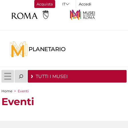
Acquista
Accedi
PLANETARIO
TUTTI I MUSEI
Home
>
Eventi
Tu sei qui
Eventi