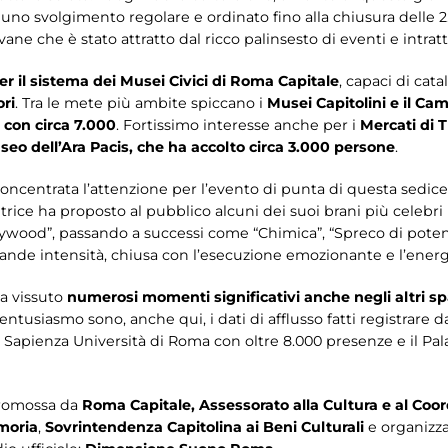
no svolgimento regolare e ordinato fino alla chiusura delle 2
ne che è stato attratto dal ricco palinsesto di eventi e intratt
er il sistema dei Musei Civici di Roma Capitale
, capaci di cata
ori
. Tra le mete più ambite spiccano i
Musei Capitolini e il Ca
 con circa 7.000
. Fortissimo interesse anche per i
Mercati di T
Museo dell’Ara Pacis, che ha accolto circa 3.000 persone
.
concentrata l’attenzione per l’evento di punta di questa sedices
trice ha proposto al pubblico alcuni dei suoi brani più celebri 
ollywood”, passando a successi come “Chimica”, “Spreco di potenz
de intensità, chiusa con l’esecuzione emozionante e l’energi
ha vissuto
numerosi momenti significativi anche negli altri spa
 entusiasmo sono, anche qui, i dati di afflusso fatti registrare d
a Sapienza Università di Roma con oltre 8.000 presenze e il Pa
romossa da
Roma Capitale, Assessorato alla Cultura e al Coor
emoria
,
Sovrintendenza Capitolina ai Beni Culturali
e organizz