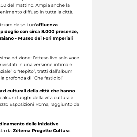
.00 del mattino. Ampia anche la
enimento diffuso in tutta la città.
lizzare da soli un'
affluenza
mpidoglio con circa 8.000 presenze,
raiano - Museo dei Fori Imperiali
ima edizione: l’atteso live solo voce
rivisitati in una versione intima e
iale” o “Repito”, tratti dall’album
a profonda di “Che fastidio!”
zi culturali della città che hanno
a alcuni luoghi della vita culturale
lazzo Esposizioni Roma, raggiunto da
dinamento delle iniziative
ata da
Zètema Progetto Cultura
.