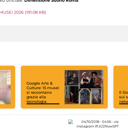
io ufficiale:
Dimensione Suono Roma
.
MUSEI 2026 (191.08 KB)
Google Arts &
Culture: 15 musei
si raccontano
Il S
grazie alla
sui s
tecnologia
net