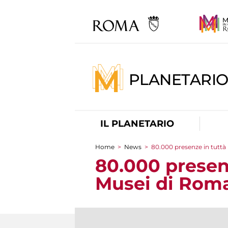
PLANETARI
IL PLANETARIO
Home
>
News
>
80.000 presenze in tuttà 
Tu sei qui
80.000 presenz
Musei di Rom