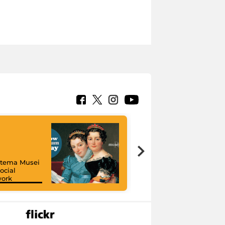
istema Musei
ocial
work
I like MiC