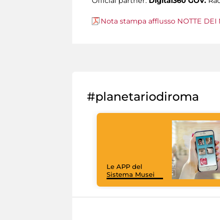
Official partner:
Digital360 GOV.
Rad
Nota stampa afflusso NOTTE DEI 
#planetariodiroma
Le APP del
Sistema Musei