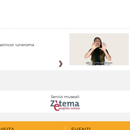
eiincomuneroma
Servizi museali
VISITA
EVENTI