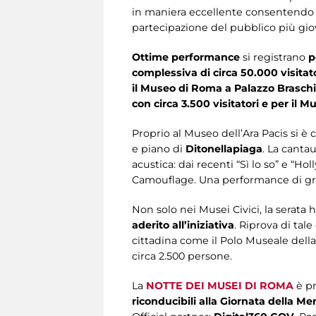
in maniera eccellente consentendo u
partecipazione del pubblico più giova
Ottime performance
si registrano
p
complessiva di circa 50.000 visitat
il Museo di Roma a Palazzo Braschi
con circa 3.500 visitatori e per il 
Proprio al Museo dell’Ara Pacis si è 
e piano di
Ditonellapiaga
. La cantau
acustica: dai recenti “Sì lo so” e “H
Camouflage. Una performance di gran
Non solo nei Musei Civici, la serata 
aderito all’iniziativa
. Riprova di tale
cittadina come il Polo Museale dell
circa 2.500 persone.
La
NOTTE DEI MUSEI DI ROMA
è p
riconducibili alla Giornata della M