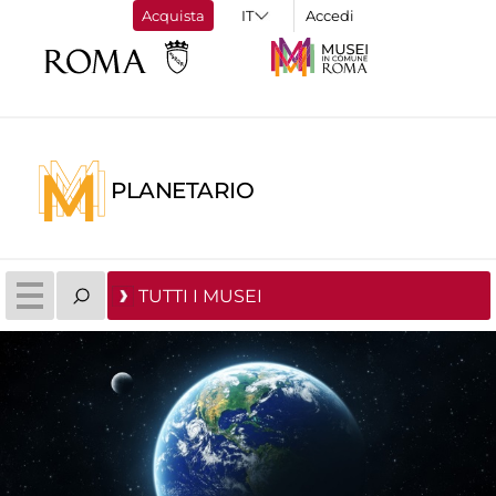
Acquista
Accedi
PLANETARIO
TUTTI I MUSEI