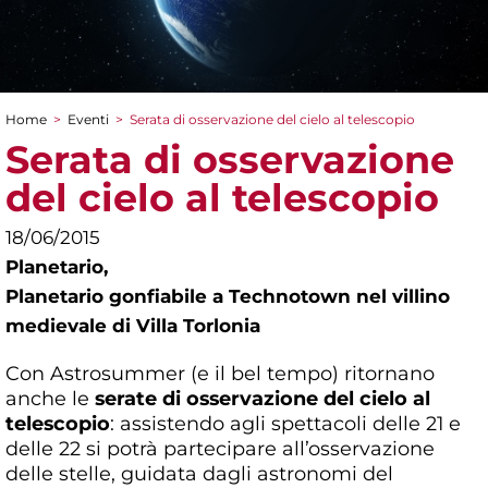
Home
>
Eventi
>
Serata di osservazione del cielo al telescopio
Tu sei qui
Serata di osservazione
del cielo al telescopio
18/06/2015
Planetario,
Planetario gonfiabile a Technotown nel villino
medievale di Villa Torlonia
Con Astrosummer (e il bel tempo) ritornano
anche le
serate di osservazione del cielo al
telescopio
: assistendo agli spettacoli delle 21 e
delle 22 si potrà partecipare all’osservazione
delle stelle, guidata dagli astronomi del