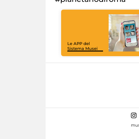
Le APP del
Sistema Musei
mus