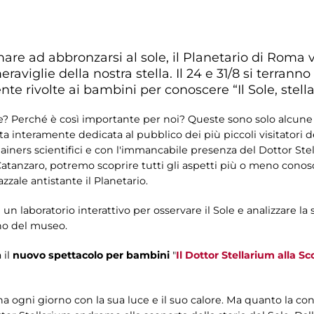
re ad abbronzarsi al sole, il Planetario di Roma vi 
raviglie della nostra stella. Il 24 e 31/8 si terrann
ente rivolte ai bambini per conoscere “Il Sole, stell
de? Perché è così importante per noi? Queste sono solo alcun
interamente dedicata al pubblico dei più piccoli visitatori d
plainers scientifici e con l'immancabile presenza del Dottor S
atanzaro, potremo scoprire tutti gli aspetti più o meno conosci
zzale antistante il Planetario.
 un laboratorio interattivo per osservare il Sole e analizzare la 
erno del museo.
 il
nuovo spettacolo per bambini
"
Il Dottor Stellarium alla S
agna ogni giorno con la sua luce e il suo calore. Ma quanto la 