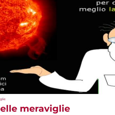
glie
 delle meraviglie