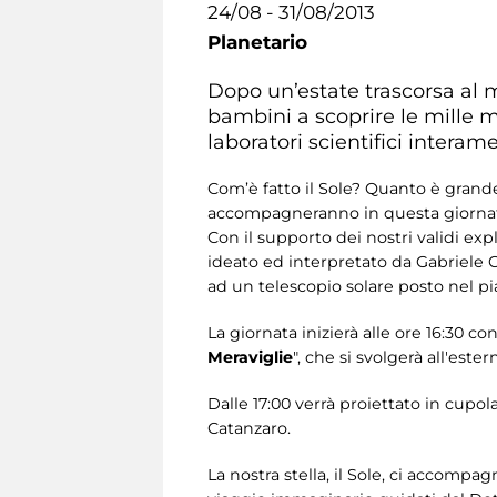
24/08 - 31/08/2013
Planetario
Dopo un’estate trascorsa al ma
bambini a scoprire le mille me
laboratori scientifici interam
Com’è fatto il Sole? Quanto è gran
accompagneranno in questa giornata 
Con il supporto dei nostri validi ex
ideato ed interpretato da Gabriele C
ad un telescopio solare posto nel pia
La giornata inizierà alle ore 16:30 con
Meraviglie
", che si svolgerà all'est
Dalle 17:00 verrà proiettato in cupola
Catanzaro.
La nostra stella, il Sole, ci accomp