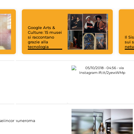
Google Arts &
Culture: 15 musei
si raccontano
Il S
grazie alla
sui s
tecnologia
net
eiincomuneroma