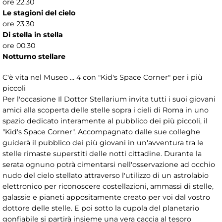
ore 22.30
Le stagioni del cielo
ore 23.30
Di stella in stella
ore 00.30
Notturno stellare
C'è vita nel Museo ... 4 con "Kid's Space Corner" per i più
piccoli
Per l'occasione Il Dottor Stellarium invita tutti i suoi giovani
amici alla scoperta delle stelle sopra i cieli di Roma in uno
spazio dedicato interamente al pubblico dei più piccoli, il
"Kid's Space Corner". Accompagnato dalle sue colleghe
guiderà il pubblico dei più giovani in un'avventura tra le
stelle rimaste superstiti delle notti cittadine. Durante la
serata ognuno potrà cimentarsi nell'osservazione ad occhio
nudo del cielo stellato attraverso l'utilizzo di un astrolabio
elettronico per riconoscere costellazioni, ammassi di stelle,
galassie e pianeti appositamente creato per voi dal vostro
dottore delle stelle. E poi sotto la cupola del planetario
gonfiabile si partirà insieme una vera caccia al tesoro