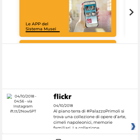
Goo
Cult
mus
rac
Le APP del
graz
Sistema Musei
tec
#DiscoverMiC
04/10/2018
Al piano terra di #PalazzoPrimoli si
trova una collezione di opere d’arte,
cimeli napoleonici, memorie
familiari. La collezione