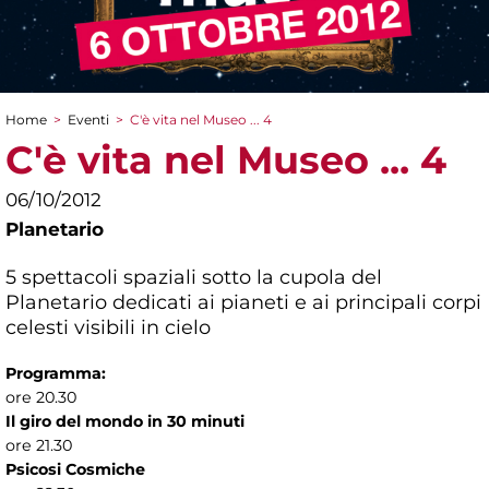
Home
>
Eventi
>
C'è vita nel Museo ... 4
Tu sei qui
C'è vita nel Museo ... 4
06/10/2012
Planetario
5 spettacoli spaziali sotto la cupola del
Planetario dedicati ai pianeti e ai principali corpi
celesti visibili in cielo
Programma:
ore 20.30
Il giro del mondo in 30 minuti
ore 21.30
Psicosi Cosmiche