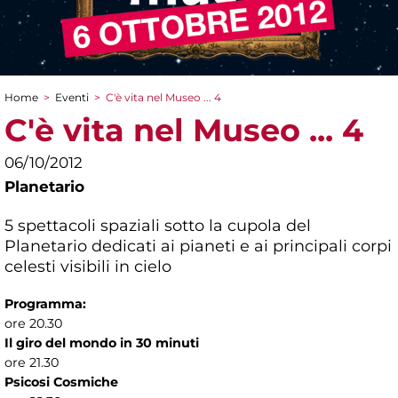
Home
>
Eventi
>
C'è vita nel Museo ... 4
Tu sei qui
C'è vita nel Museo ... 4
06/10/2012
Planetario
5 spettacoli spaziali sotto la cupola del
Planetario dedicati ai pianeti e ai principali corpi
celesti visibili in cielo
Programma:
ore 20.30
Il giro del mondo in 30 minuti
ore 21.30
Psicosi Cosmiche