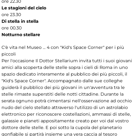
ore 22.30
Le stagioni del cielo
ore 23.30
Di stella in stella
ore 00.30
Notturno stellare
C'è vita nel Museo ... 4 con "Kid's Space Corner" per i più
piccoli
Per l'occasione Il Dottor Stellarium invita tutti i suoi giovani
amici alla scoperta delle stelle sopra i cieli di Roma in uno
spazio dedicato interamente al pubblico dei più piccoli, il
"Kid's Space Corner". Accompagnato dalle sue colleghe
guiderà il pubblico dei più giovani in un'avventura tra le
stelle rimaste superstiti delle notti cittadine. Durante la
serata ognuno potrà cimentarsi nell'osservazione ad occhio
nudo del cielo stellato attraverso l'utilizzo di un astrolabio
elettronico per riconoscere costellazioni, ammassi di stelle,
galassie e pianeti appositamente creato per voi dal vostro
dottore delle stelle. E poi sotto la cupola del planetario
gonfiabile si partirà insieme una vera caccia al tesoro