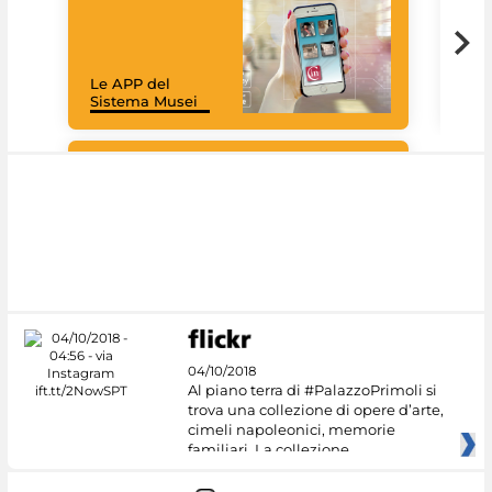
Goo
Cult
mus
rac
Le APP del
graz
Sistema Musei
tec
#DiscoverMiC
04/10/2018
Al piano terra di #PalazzoPrimoli si
trova una collezione di opere d’arte,
cimeli napoleonici, memorie
familiari. La collezione