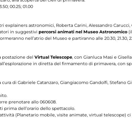
23.50; 00.25; 01.00
tri explainers astronomici, Roberta Carini, Alessandro Carucci, 
tori in suggestivi
percorsi animati nel Museo Astronomico
(i
formeranno nell’atrio del Museo e partiranno alle 20.30, 21.30, 22
la postazione del
Virtual Telescope
, con Gianluca Masi e Gisell
ll’esplorazione in diretta del firmamento di primavera, con spetta
a cura di Gabriele Catanzaro, Giangiacomo Gandolfi, Stefano G
ito.
corre prenotare allo 060608.
 prima dell’orario dello spettacolo.
attività (Planetario mobile, visite animate, virtual telescope) c