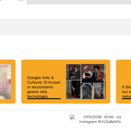
Google Arts &
Culture: 15 musei
si raccontano
Il S
grazie alla
sui s
tecnologia
net