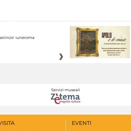
eiincomuneroma
Servizi museali
VISITA
EVENTI