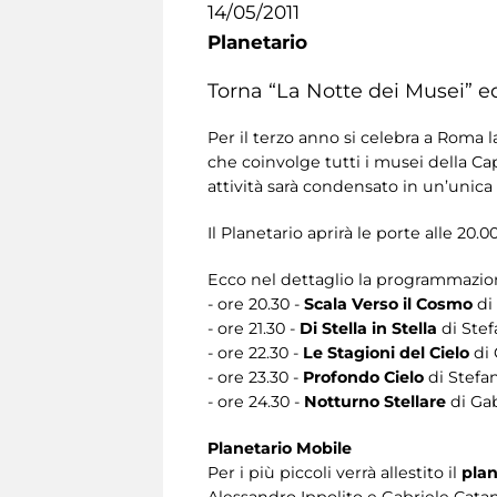
14/05/2011
Planetario
Torna “La Notte dei Musei” ed
Per il terzo anno si celebra a Roma 
che coinvolge tutti i musei della Cap
attività sarà condensato in un’unica 
Il Planetario aprirà le porte alle 20
Ecco nel dettaglio la programmazion
- ore 20.30 -
Scala Verso il Cosmo
di
- ore 21.30 -
Di Stella in Stella
di Stef
- ore 22.30 -
Le Stagioni del Cielo
di 
- ore 23.30 -
Profondo Cielo
di Stefa
- ore 24.30 -
Notturno Stellare
di Gab
Planetario Mobile
Per i più piccoli verrà allestito il
plan
Alessandro Ippolito e Gabriele Catanz