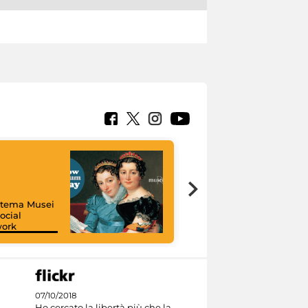
istema Musei
ocial
work
I like MiC
07/10/2018
Ho cercato la libertà più che la