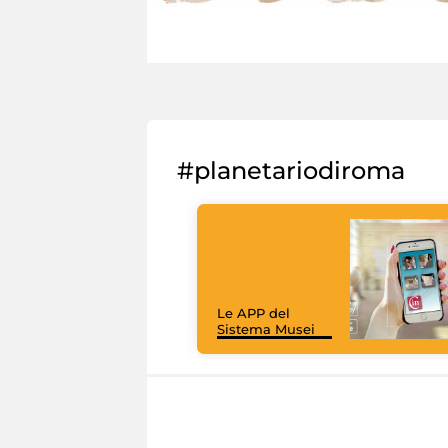
#planetariodiroma
Le APP del
Sistema Musei