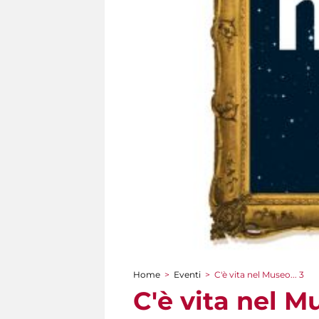
Home
>
Eventi
>
C'è vita nel Museo... 3
Tu sei qui
C'è vita nel Mu