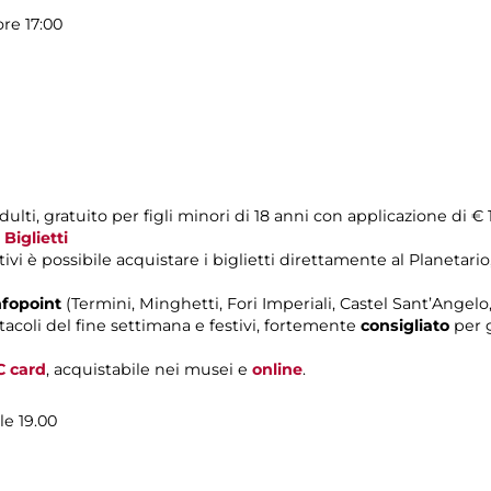
ore 17:00
ulti, gratuito per figli minori di 18 anni con applicazione di € 
a
Biglietti
ivi è possibile acquistare i biglietti direttamente al Planetario,
nfopoint
(Termini, Minghetti, Fori Imperiali, Castel Sant’Ange
tacoli del fine settimana e festivi, fortemente
consigliato
per g
C card
, acquistabile nei musei e
online
.
le 19.00