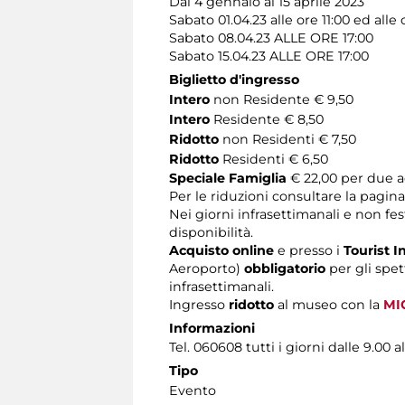
Dal 4 gennaio al 15 aprile 2023
Sabato 01.04.23 alle ore 11:00 ed alle 
Sabato 08.04.23 ALLE ORE 17:00
Sabato 15.04.23 ALLE ORE 17:00
Biglietto d'ingresso
Intero
non Residente € 9,50
Intero
Residente € 8,50
Ridotto
non Residenti € 7,50
Ridotto
Residenti € 6,50
Speciale Famiglia
€ 22,00 per due ad
Per le riduzioni consultare la pagin
Nei giorni infrasettimanali e non fest
disponibilità.
Acquisto online
e presso i
Tourist I
Aeroporto)
obbligatorio
per gli spet
infrasettimanali.
Ingresso
ridotto
al museo con la
MI
Informazioni
Tel. 060608 tutti i giorni dalle 9.00 al
Tipo
Evento