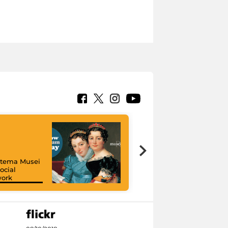
istema Musei
ocial
work
I like MiC