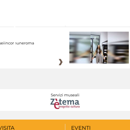
eiincomuneroma
Servizi museali
VISITA
EVENTI