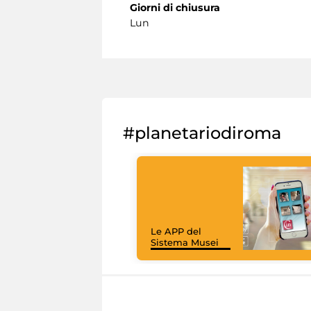
Giorni di chiusura
Lun
#planetariodiroma
Le APP del
Sistema Musei