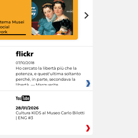
istema Musei
ocial
work
I like MiC
07/10/2018
Ho cercato la libertà più che la
potenza, e quest'ultima soltanto
perché, in parte, secondava la
libertà. — Marguerite
28/01/2026
Cultura KIDS al Museo Carlo Bilotti
| ENG #3