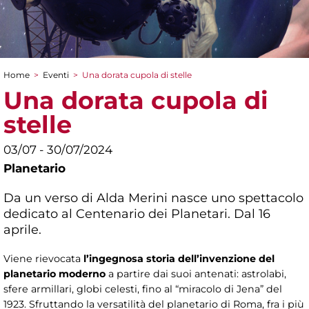
Home
>
Eventi
>
Una dorata cupola di stelle
Tu sei qui
Una dorata cupola di
stelle
03/07 - 30/07/2024
Planetario
Da un verso di Alda Merini nasce uno spettacolo
dedicato al Centenario dei Planetari. Dal 16
aprile.
Viene rievocata
l’ingegnosa storia dell’invenzione del
planetario moderno
a partire dai suoi antenati: astrolabi,
sfere armillari, globi celesti, fino al “miracolo di Jena” del
1923. Sfruttando la versatilità del planetario di Roma, fra i più