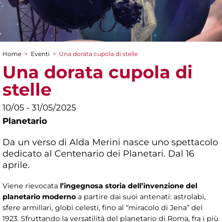
Home
>
Eventi
>
Una dorata cupola di stelle
Tu sei qui
Una dorata cupola di
stelle
10/05 - 31/05/2025
Planetario
Da un verso di Alda Merini nasce uno spettacolo
dedicato al Centenario dei Planetari. Dal 16
aprile.
Viene rievocata
l’ingegnosa storia dell’invenzione del
planetario moderno
a partire dai suoi antenati: astrolabi,
sfere armillari, globi celesti, fino al “miracolo di Jena” del
1923. Sfruttando la versatilità del planetario di Roma, fra i più