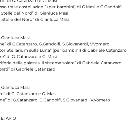
e” di G. Catanzaro e G. Masi
so tra le costellazioni” (per bambini) di G.Masi e G.Gandolfi
Stelle del Nord” di Gianluca Masi
 Stelle del Nord” di Gianluca Masi
 Gianluca Masi
e” di G.Catanzaro, G.Gandolfi, S.Giovanardi, V.Vomero
tor Stellarium sulla Luna” (per bambini) di Gabriele Catanzaro
e” di G. Catanzaro e G. Masi
feria della galassia, il sistema solare” di Gabriele Catanzaro
morati” di Gabriele Catanzaro
 Gianluca Masi
e” di G. Catanzaro e G. Masi
e” di G.Catanzaro, G.Gandolfi, S.Giovanardi, V.Vomero
NETARIO