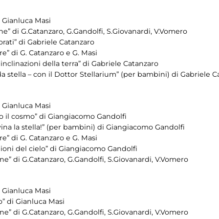
 Gianluca Masi
e” di G.Catanzaro, G.Gandolfi, S.Giovanardi, V.Vomero
morati” di Gabriele Catanzaro
e” di G. Catanzaro e G. Masi
inclinazioni della terra” di Gabriele Catanzaro
a stella – con il Dottor Stellarium” (per bambini) di Gabriele 
 Gianluca Masi
so il cosmo” di Giangiacomo Gandolfi
ina la stella!” (per bambini) di Giangiacomo Gandolfi
e” di G. Catanzaro e G. Masi
ioni del cielo” di Giangiacomo Gandolfi
e” di G.Catanzaro, G.Gandolfi, S.Giovanardi, V.Vomero
 Gianluca Masi
lo” di Gianluca Masi
e” di G.Catanzaro, G.Gandolfi, S.Giovanardi, V.Vomero