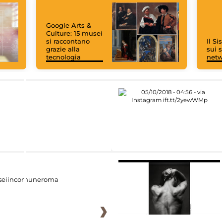
Google Arts &
Culture: 15 musei
si raccontano
Il S
grazie alla
sui s
tecnologia
net
eiincomuneroma