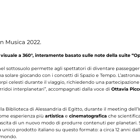
in Musica 2022.
visuale a 360°, interamente basato sulle note della suite “Op
nel sottosuolo permette agli spettatori di diventare passeggeri
tema solare giocando con i concetti di Spazio e Tempo. L’astrona
rpi celesti durante il viaggio, richiedendo una partecipazione
ridoi interplanetari”, accompagnati dalla voce di
Ottavia Picc
lla Biblioteca di Alessandria di Egitto, durante il meeting dell
 come esperienza più
artistica
e
cinematografica
che scientifica
nascita di un nuovo modo di produrre contenuti per planetari. 
ra unico prodotto italiano su questo formato: a circa 12 anni da
l mondo.