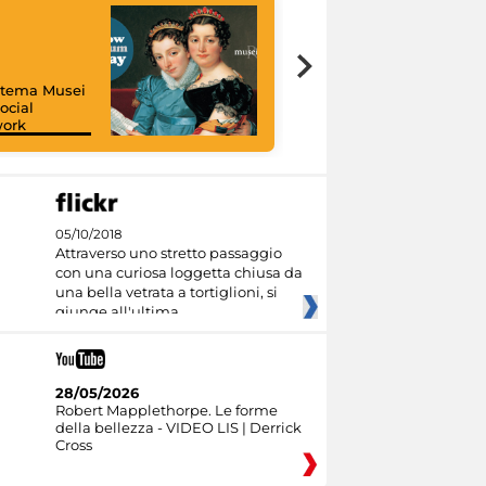
istema Musei
ocial
work
I like MiC
05/10/2018
Attraverso uno stretto passaggio
con una curiosa loggetta chiusa da
una bella vetrata a tortiglioni, si
giunge all'ultima
28/05/2026
Robert Mapplethorpe. Le forme
della bellezza - VIDEO LIS | Derrick
Cross