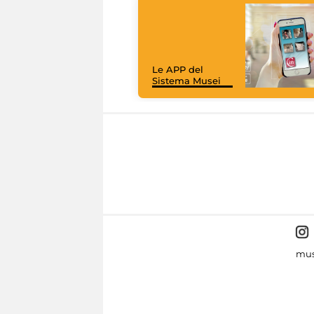
Le APP del
Sistema Musei
mus