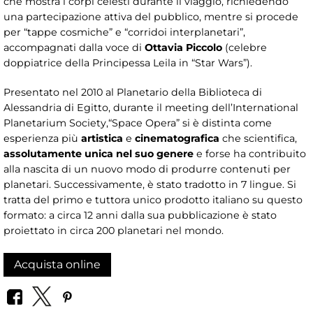
che mostra i corpi celesti durante il viaggio, richiedendo
una partecipazione attiva del pubblico, mentre si procede
per “tappe cosmiche” e “corridoi interplanetari”,
accompagnati dalla voce di
Ottavia Piccolo
(celebre
doppiatrice della Principessa Leila in “Star Wars”).
Presentato nel 2010
al Planetario della Biblioteca di
Alessandria di Egitto, durante il meeting dell’International
Planetarium Society,“Space Opera” si è distinta come
esperienza più
artistica
e
cinematografica
che scientifica,
assolutamente unica nel suo genere
e forse ha contribuito
alla nascita di un nuovo modo di produrre contenuti per
planetari. Successivamente, è stato tradotto in 7 lingue. Si
tratta del primo e tuttora unico prodotto italiano su questo
formato: a circa 12 anni dalla sua pubblicazione è stato
proiettato in circa 200 planetari nel mondo.
Acquista online