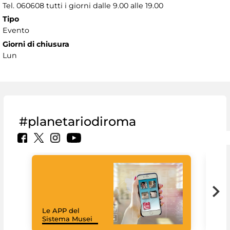
Tel. 060608 tutti i giorni dalle 9.00 alle 19.00
Tipo
Evento
Giorni di chiusura
Lun
#planetariodiroma
Goo
Cult
mus
rac
Le APP del
graz
Sistema Musei
tec