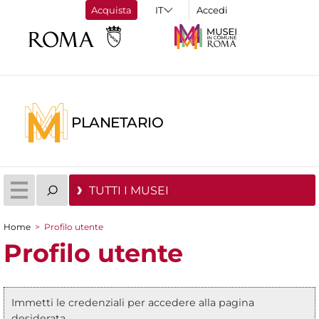
Acquista
Accedi
PLANETARIO
TUTTI I MUSEI
Home
>
Profilo utente
Tu sei qui
Profilo utente
Immetti le credenziali per accedere alla pagina
Messaggio di stato
desiderata.