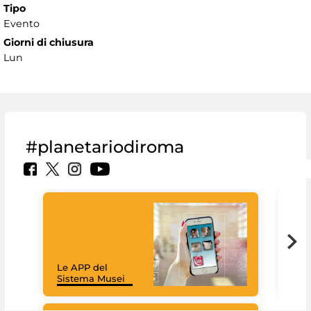
Tipo
Evento
Giorni di chiusura
Lun
#planetariodiroma
Goo
Cult
mus
rac
Le APP del
graz
Sistema Musei
tec