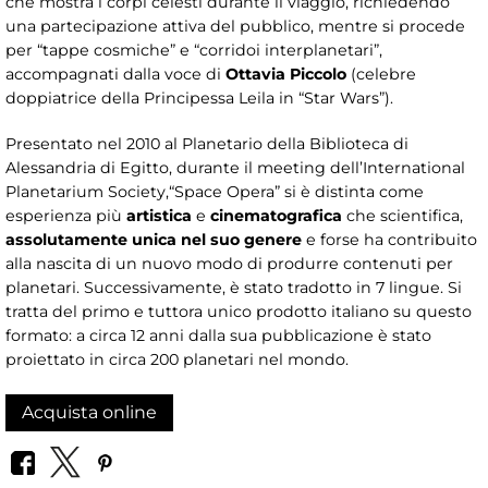
che mostra i corpi celesti durante il viaggio, richiedendo
una partecipazione attiva del pubblico, mentre si procede
per “tappe cosmiche” e “corridoi interplanetari”,
accompagnati dalla voce di
Ottavia Piccolo
(celebre
doppiatrice della Principessa Leila in “Star Wars”).
Presentato nel 2010
al Planetario della Biblioteca di
Alessandria di Egitto, durante il meeting dell’International
Planetarium Society,“Space Opera” si è distinta come
esperienza più
artistica
e
cinematografica
che scientifica,
assolutamente unica nel suo genere
e forse ha contribuito
alla nascita di un nuovo modo di produrre contenuti per
planetari. Successivamente, è stato tradotto in 7 lingue. Si
tratta del primo e tuttora unico prodotto italiano su questo
formato: a circa 12 anni dalla sua pubblicazione è stato
proiettato in circa 200 planetari nel mondo.
Acquista online