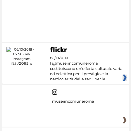
#DiscoverMiC
06/10/2018
I @museiincomuneroma
costituiscono un’offerta culturale varia
ed eclettica per il prestigio e la
particolarità delle sedi, per le
museiincomuneroma