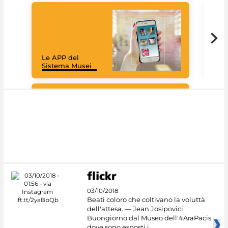
Goo
Cult
mus
rac
Le APP del
graz
Sistema Musei
tec
#DiscoverMiC
03/10/2018
Beati coloro che coltivano la voluttà
dell'attesa. — Jean Josipovici
Buongiorno dal Museo dell'#AraPacis
dove sono esposti i