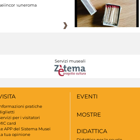
eiincomuneroma
Servizi museali
VISITA
EVENTI
Informazioni pratiche
iglietti
MOSTRE
ervizi per i visitatori
MIC card
Le APP del Sistema Musei
DIDATTICA
La tua opinione
Didattica per le scuole