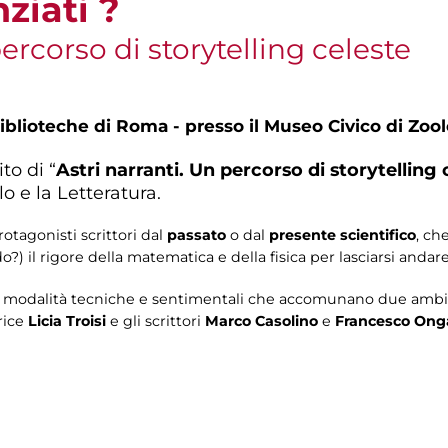
nziati ?
percorso di storytelling celeste
blioteche di Roma - presso il Museo Civico di Zoolo
to di “
Astri narranti. Un percorso di storytelling 
lo e la Letteratura.
otagonisti scrittori dal
passato
o dal
presente scientifico
, ch
) il rigore della matematica e della fisica per lasciarsi andare
le modalità tecniche e sentimentali che accomunano due amb
trice
Licia Troisi
e gli scrittori
Marco Casolino
e
Francesco
Ong