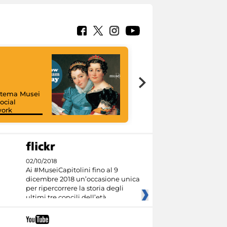
istema Musei
ocial
work
I like MiC
02/10/2018
Ai #MuseiCapitolini fino al 9
dicembre 2018 un’occasione unica
per ripercorrere la storia degli
ultimi tre concili dell’età