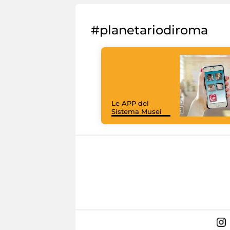
#planetariodiroma
Le APP del
Sistema Musei