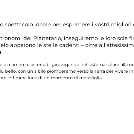
 lo spettacolo ideale per esprimere i vostri migliori 
tronomi del Planetario, inseguiremo le loro scie fi
lo appaiono le stelle cadenti – oltre all’attesissim
a.
e di comete e asteroidi, girovagando nel sistema solare alla rice
l più bello, con un sibilo piomberemo verso la Terra per vivere i
ente, effimera luce di un momento di meraviglia.