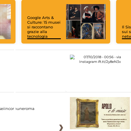
Google Arts &
Culture: 15 musei
si raccontano
Il S
grazie alla
sui s
tecnologia
net
eiincomuneroma