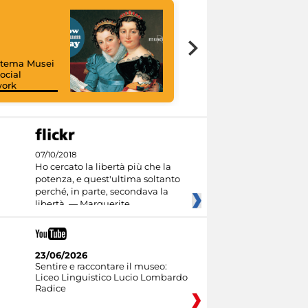
istema Musei
ocial
work
I like MiC
07/10/2018
Ho cercato la libertà più che la
potenza, e quest'ultima soltanto
perché, in parte, secondava la
libertà. — Marguerite
23/06/2026
Sentire e raccontare il museo:
Liceo Linguistico Lucio Lombardo
Radice