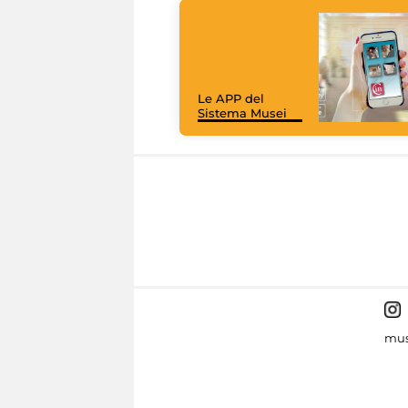
Le APP del
Sistema Musei
mus