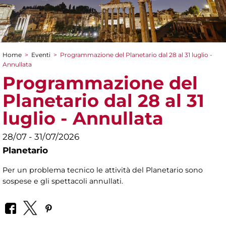
Home
>
Eventi
>
Programmazione del Planetario dal 28 al 31 luglio -
Tu sei qui
Annullata
Programmazione del
Planetario dal 28 al 31
luglio - Annullata
28/07 - 31/07/2026
Planetario
Per un problema tecnico le attività del Planetario sono
sospese e gli spettacoli annullati.