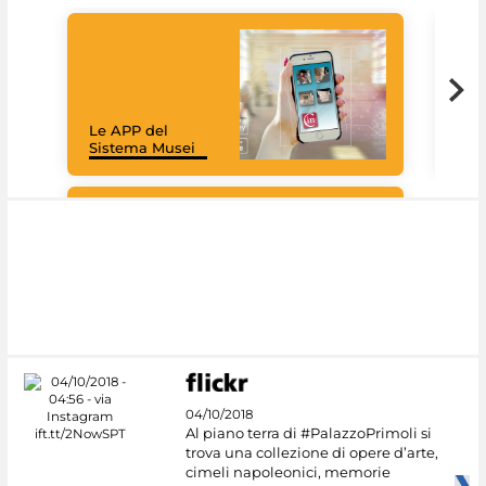
Goo
Cult
mus
rac
Le APP del
graz
Sistema Musei
tec
#DiscoverMiC
04/10/2018
Al piano terra di #PalazzoPrimoli si
trova una collezione di opere d’arte,
cimeli napoleonici, memorie