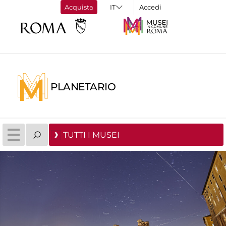
Acquista
Accedi
PLANETARIO
TUTTI I MUSEI