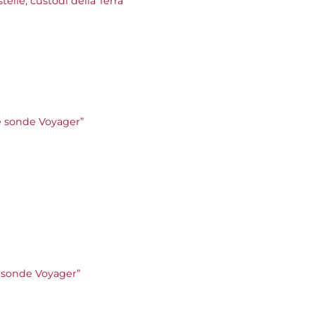
stelle, custodi della Terra”
lle sonde Voyager”
le sonde Voyager”