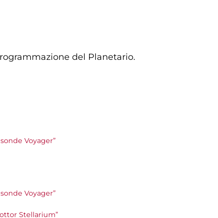
 programmazione del Planetario.
lle sonde Voyager”
le sonde Voyager”
 Dottor Stellarium”