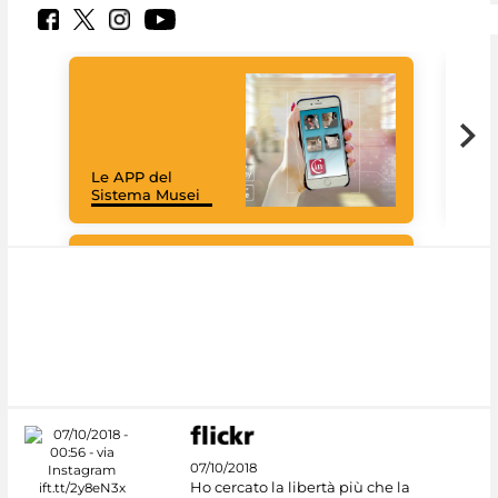
Goo
Cult
mus
rac
Le APP del
graz
Sistema Musei
tec
#DiscoverMiC
07/10/2018
Ho cercato la libertà più che la