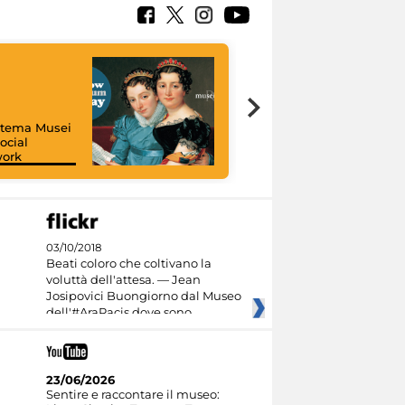
istema Musei
ocial
work
I like MiC
03/10/2018
Beati coloro che coltivano la
voluttà dell'attesa. — Jean
Josipovici Buongiorno dal Museo
dell'#AraPacis dove sono
23/06/2026
Sentire e raccontare il museo: