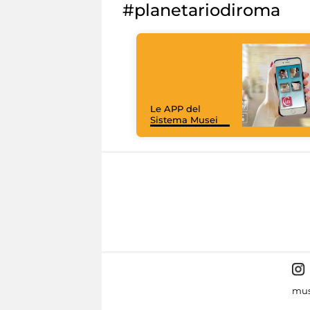
#planetariodiroma
Le APP del
Sistema Musei
mus