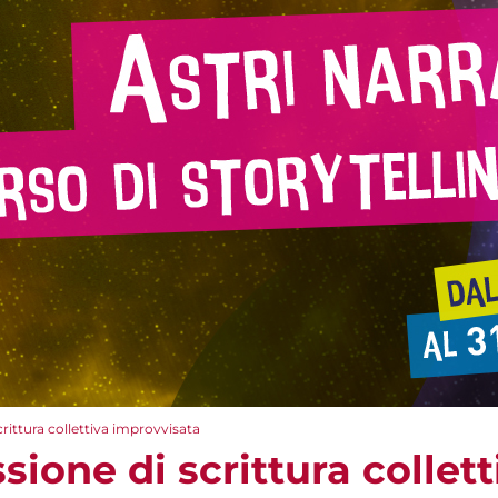
rittura collettiva improvvisata
ione di scrittura collett