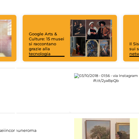
Google Arts &
Culture: 15 musei
si raccontano
Il S
grazie alla
sui s
tecnologia
net
eiincomuneroma