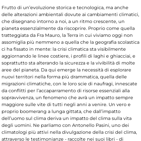
Frutto di un’evoluzione storica e tecnologica, ma anche
delle alterazioni ambientali dovute ai cambiamenti climatici,
che disegnano intorno a noi, a un ritmo crescente, un
pianeta essenzialmente da riscoprire. Proprio come quella
tratteggiata da Fra Mauro, la Terra in cui viviamo oggi non
assomiglia più nemmeno a quella che la geografia scolastica
ci ha fissato in mente: la crisi climatica sta visibilmente
aggiornando le linee costiere, i profili di laghi e ghiacciai, e
soprattutto sta alterando la sicurezza e la vivibilità di molte
aree del pianeta. Da qui emerge la necessità di esplorare
nuovi territori nella forma più drammatica, quella delle
migrazioni climatiche, con le loro scie di naufragi, innescate
da conflitti per l’accaparramento di risorse essenziali alla
sopravvivenza, un fenomeno che avrà un impatto sempre
maggiore sulle vite di tutti negli anni a venire. Un vero e
proprio boomerang a lunga gittata, che dall’impatto
dell’uomo sul clima deriva un impatto del clima sulla vita
degli uomini. Ne parliamo con Antonello Pasini, uno dei
climatologi più attivi nella divulgazione della crisi del clima,
attraverso le testimonianze - raccolte nei suoi libri - di