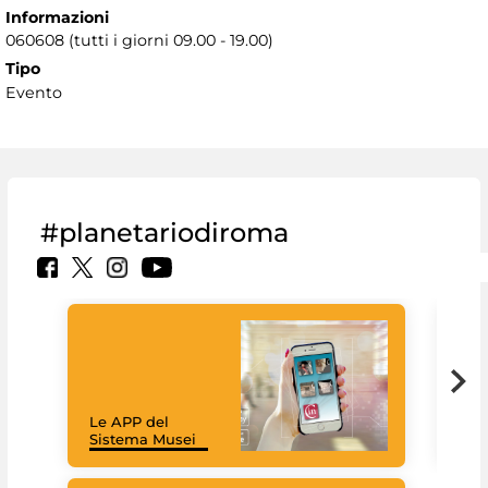
Informazioni
060608 (tutti i giorni 09.00 - 19.00)
Tipo
Evento
#planetariodiroma
Goo
Cult
mus
rac
Le APP del
graz
Sistema Musei
tec