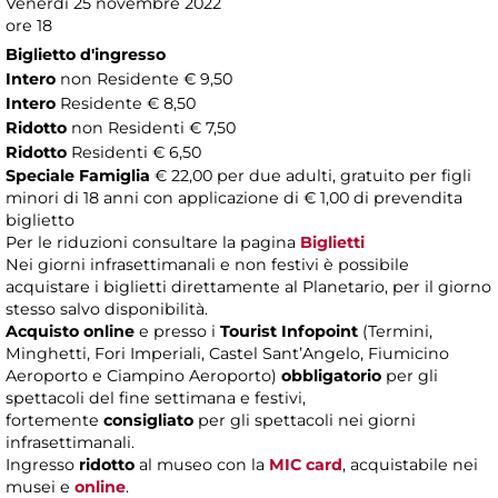
Venerdì 25 novembre 2022
ore 18
Biglietto d'ingresso
Intero
non Residente € 9,50
Intero
Residente € 8,50
Ridotto
non Residenti € 7,50
Ridotto
Residenti € 6,50
Speciale Famiglia
€ 22,00 per due adulti, gratuito per figli
minori di 18 anni con applicazione di € 1,00 di prevendita
biglietto
Per le riduzioni consultare la pagina
Biglietti
Nei giorni infrasettimanali e non festivi è possibile
acquistare i biglietti direttamente al Planetario, per il giorno
stesso salvo disponibilità.
Acquisto online
e presso i
Tourist Infopoint
(Termini,
Minghetti, Fori Imperiali, Castel Sant’Angelo, Fiumicino
Aeroporto e Ciampino Aeroporto)
obbligatorio
per gli
spettacoli del fine settimana e festivi,
fortemente
consigliato
per gli spettacoli nei giorni
infrasettimanali.
Ingresso
ridotto
al museo con la
MIC card
, acquistabile nei
musei e
online
.