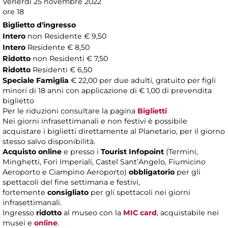
Venerdì 25 novembre 2022
ore 18
Biglietto d'ingresso
Intero
non Residente € 9,50
Intero
Residente € 8,50
Ridotto
non Residenti € 7,50
Ridotto
Residenti € 6,50
Speciale Famiglia
€ 22,00 per due adulti, gratuito per figli
minori di 18 anni con applicazione di € 1,00 di prevendita
biglietto
Per le riduzioni consultare la pagina
Biglietti
Nei giorni infrasettimanali e non festivi è possibile
acquistare i biglietti direttamente al Planetario, per il giorno
stesso salvo disponibilità.
Acquisto online
e presso i
Tourist Infopoint
(Termini,
Minghetti, Fori Imperiali, Castel Sant’Angelo, Fiumicino
Aeroporto e Ciampino Aeroporto)
obbligatorio
per gli
spettacoli del fine settimana e festivi,
fortemente
consigliato
per gli spettacoli nei giorni
infrasettimanali.
Ingresso
ridotto
al museo con la
MIC card
, acquistabile nei
musei e
online
.