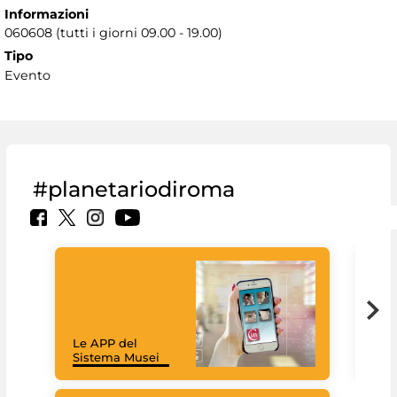
Informazioni
060608 (tutti i giorni 09.00 - 19.00)
Tipo
Evento
#planetariodiroma
Goo
Cult
mus
rac
Le APP del
graz
Sistema Musei
tec