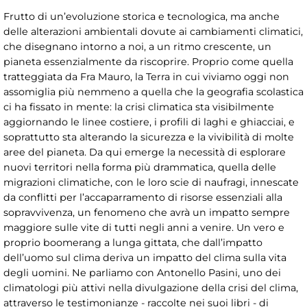
Frutto di un’evoluzione storica e tecnologica, ma anche
delle alterazioni ambientali dovute ai cambiamenti climatici,
che disegnano intorno a noi, a un ritmo crescente, un
pianeta essenzialmente da riscoprire. Proprio come quella
tratteggiata da Fra Mauro, la Terra in cui viviamo oggi non
assomiglia più nemmeno a quella che la geografia scolastica
ci ha fissato in mente: la crisi climatica sta visibilmente
aggiornando le linee costiere, i profili di laghi e ghiacciai, e
soprattutto sta alterando la sicurezza e la vivibilità di molte
aree del pianeta. Da qui emerge la necessità di esplorare
nuovi territori nella forma più drammatica, quella delle
migrazioni climatiche, con le loro scie di naufragi, innescate
da conflitti per l’accaparramento di risorse essenziali alla
sopravvivenza, un fenomeno che avrà un impatto sempre
maggiore sulle vite di tutti negli anni a venire. Un vero e
proprio boomerang a lunga gittata, che dall’impatto
dell’uomo sul clima deriva un impatto del clima sulla vita
degli uomini. Ne parliamo con Antonello Pasini, uno dei
climatologi più attivi nella divulgazione della crisi del clima,
attraverso le testimonianze - raccolte nei suoi libri - di